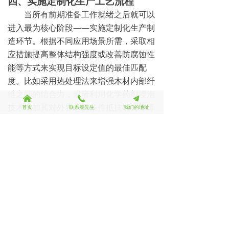
四、实施定制化生产工艺流程
当所有前期准备工作就绪之后就可以
进入最为核心阶段——实施定制化生产制
造环节。根据不同应用场景所需，采取相
应措施提高整体结构强度或改善防腐蚀性
能等方式来实现目标设定值的最佳匹配
度。比如采用热处理法来增强木材内部纤
维之间的结合力，或者利用化学药剂浸泡
낀
끅
끔
技术增加其对外界恶劣条件抵抗能力等等
首页
联系殷先生
我们的地址
都是可行之选。
五、加强后期维护保养意识
最后值得一提的是，无论多么优秀的
原材料或是精心打造而成的产品都需要经
过长期有效管理才能发挥出最大效能并延
长使用寿命。这就意味着除了上述步骤外
还需要建立一套完善且持续有效的跟踪服
务体系以确保任何时候都能及时发现潜在
问题并迅速作出反应予以解决。