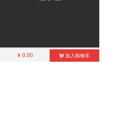
낀
끅
끔
¥
0.00
加入购物车
낙
首页
联系殷先生
我们的地址