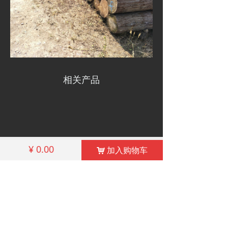
相关产品
낀
끅
끔
¥
0.00
加入购物车
낙
首页
联系殷先生
我们的地址