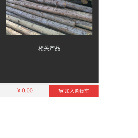
相关产品
낀
끅
끔
¥
0.00
加入购物车
낙
首页
联系殷先生
我们的地址