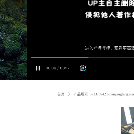
首页
ꄲ
产品展示_573373942.bj.huijiangfang.co