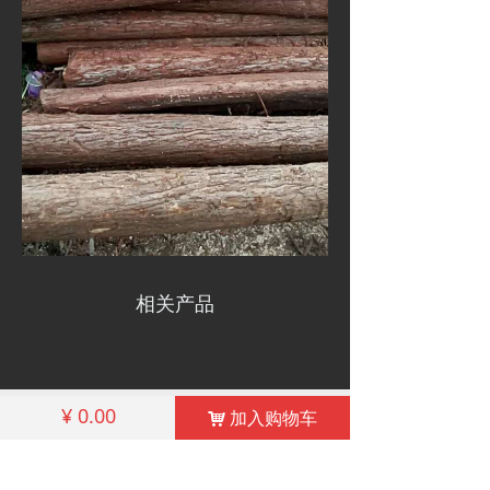
相关产品
낀
끅
끔
¥
0.00
加入购物车
낙
首页
联系殷先生
我们的地址