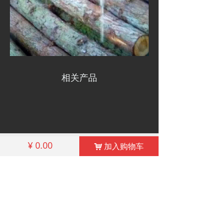
相关产品
낀
끅
끔
¥
0.00
加入购物车
낙
首页
联系殷先生
我们的地址