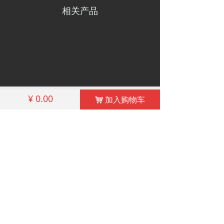
相关产品
낀
끅
끔
¥
0.00
加入购物车
낙
首页
联系殷先生
我们的地址