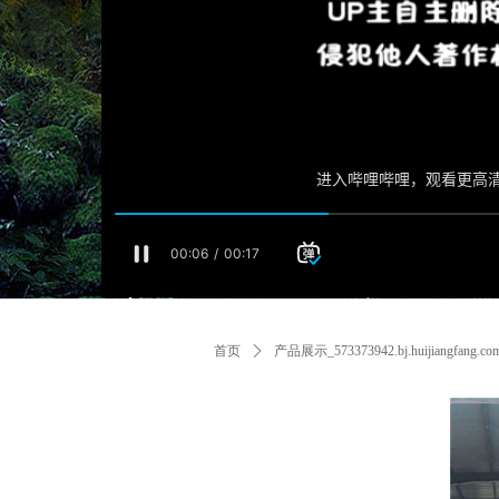
首页
ꄲ
产品展示_573373942.bj.huijiangfang.co