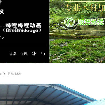
m
ꄲ
防腐杉木桩