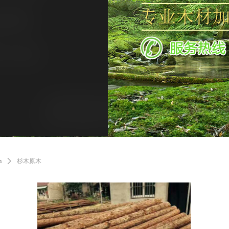
m
ꄲ
杉木原木