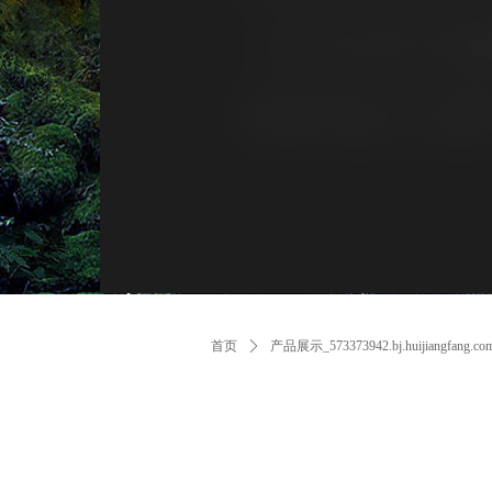
首页
ꄲ
产品展示_573373942.bj.huijiangfang.co